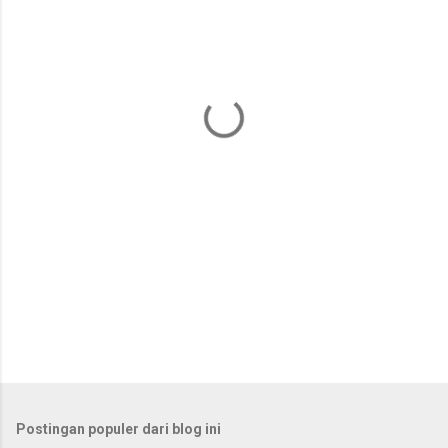
e
n
t
a
r
Postingan populer dari blog ini