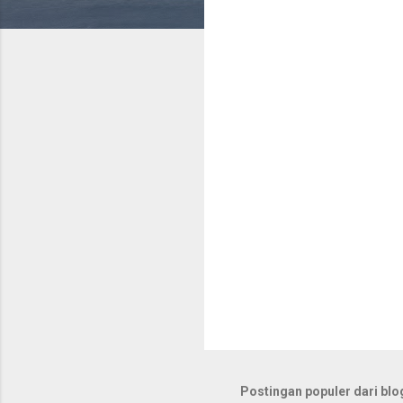
n
t
a
r
Postingan populer dari blog