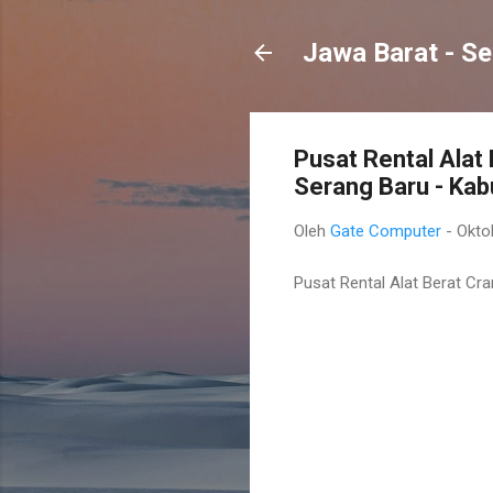
Jawa Barat - Se
Pusat Rental Alat
Serang Baru - Ka
Oleh
Gate Computer
-
Okto
Pusat Rental Alat Berat Cr
K
o
m
e